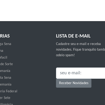
RIAS
LISTA DE E-MAIL
a Sena
Cadastre seu e-mail e receba
novidades. Fique tranquilo ta
na
odeio spam!
facil
 de Sorte
omania
SEU E-MAIL:
la Sena
Receber Novidades
emania
eria Federal
er Sete
ilionária