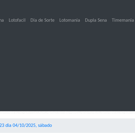
na
Lotofacil
Dia de Sorte
Lotomania
Dupla Sena
Timemania
23 dia 04/10/2025, sábado