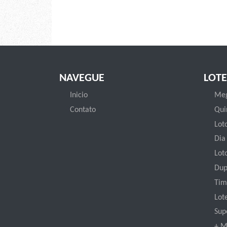
NAVEGUE
LOTE
Inicio
Meg
Contato
Qui
Loto
Dia
Lot
Dup
Tim
Lot
Sup
+ M