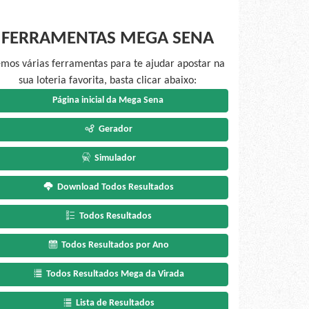
FERRAMENTAS MEGA SENA
mos várias ferramentas para te ajudar apostar na
sua loteria favorita, basta clicar abaixo:
Página inicial da Mega Sena
Gerador
Simulador
Download Todos Resultados
Todos Resultados
Todos Resultados por Ano
Todos Resultados Mega da Virada
Lista de Resultados