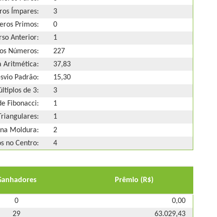
os Ímpares:
3
ros Primos:
0
so Anterior:
1
os Números:
227
 Aritmética:
37,83
svio Padrão:
15,30
ltiplos de 3:
3
e Fibonacci:
1
riangulares:
1
na Moldura:
2
 no Centro:
4
Ganhadores
Prêmio (R$)
0
0,00
29
63.029,43