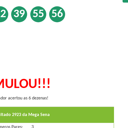
32
39
55
56
ULOU!!!
or acertou as 6 dezenas!
ultado 2923 da Mega Sena
eros Pares:
3