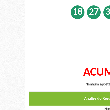
18
27
ACUM
Nenhum apostad
Análise do Res
Núm