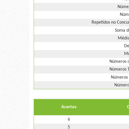
Númer
Núme
Repetidos no Concur
Soma d
Média
De
Mú
Números d
Números T
Números 
Números
Acertos
6
5