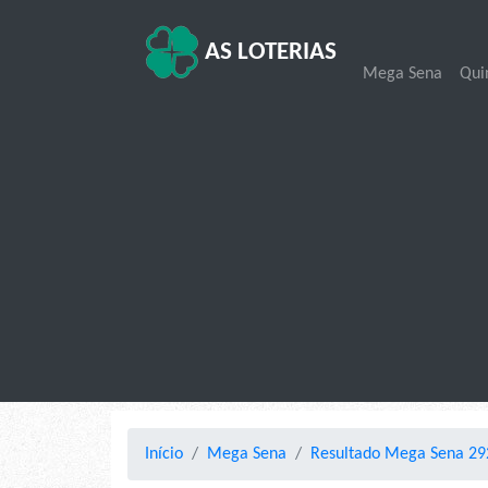
AS LOTERIAS
Mega Sena
Qui
Início
Mega Sena
Resultado Mega Sena 29