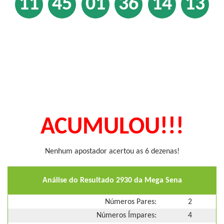
11
45
01
36
14
13
ACUMULOU!!!
Nenhum apostador acertou as 6 dezenas!
Análise do Resultado 2930 da Mega Sena
Números Pares:
2
Números Ímpares:
4