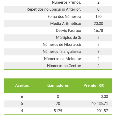
Números Primos:
2
Repetidos no Concurso Anterior:
0
Soma dos Números:
120
Média Aritmética:
20,00
Desvio Padrão:
16,78
Múltiplos de 3:
2
Números de Fibonacci:
2
Números Triangulares:
3
Números na Moldura:
2
Números no Centro:
4
Acertos
Ganhadores
Prêmio (R$)
6
0
0,00
5
70
40.435,71
4
5175
901,57