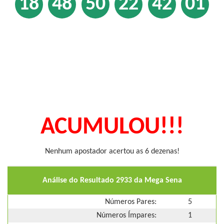
18
48
50
22
42
01
ACUMULOU!!!
Nenhum apostador acertou as 6 dezenas!
Análise do Resultado 2933 da Mega Sena
Números Pares:
5
Números Ímpares:
1