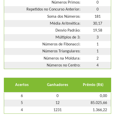
Números Primos:
0
Repetidos no Concurso Anterior:
0
Soma dos Números:
181
Média Aritmética:
30,17
Desvio Padrão:
19,58
Múltiplos de 3:
3
Números de Fibonacci:
1
Números Triangulares:
1
Números na Moldura:
2
Números no Centro:
4
Acertos
Ganhadores
Prêmio (R$)
6
0
0,00
5
12
85.025,66
4
1231
1.366,22