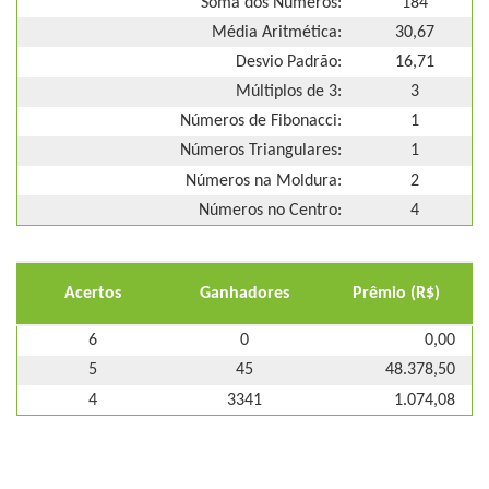
Soma dos Números:
184
Média Aritmética:
30,67
Desvio Padrão:
16,71
Múltiplos de 3:
3
Números de Fibonacci:
1
Números Triangulares:
1
Números na Moldura:
2
Números no Centro:
4
Acertos
Ganhadores
Prêmio (R$)
6
0
0,00
5
45
48.378,50
4
3341
1.074,08