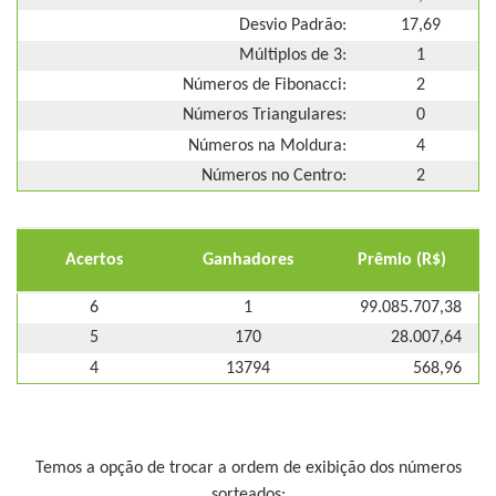
Desvio Padrão:
17,69
Múltiplos de 3:
1
Números de Fibonacci:
2
Números Triangulares:
0
Números na Moldura:
4
Números no Centro:
2
Acertos
Ganhadores
Prêmio (R$)
6
1
99.085.707,38
5
170
28.007,64
4
13794
568,96
Temos a opção de trocar a ordem de exibição dos números
sorteados: