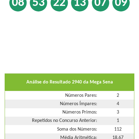
08
53
22
13
07
09
Análise do Resultado 2940 da Mega Sena
Números Pares:
2
Números Ímpares:
4
Números Primos:
3
Repetidos no Concurso Anterior:
1
Soma dos Números:
112
Média Aritmética:
18,67