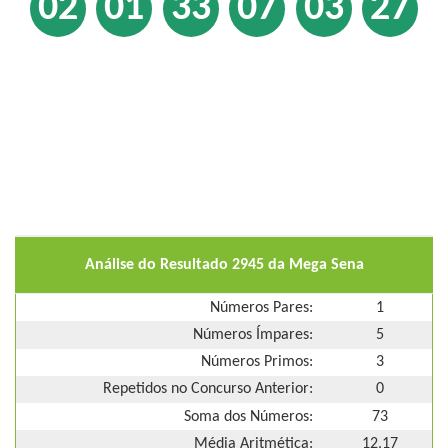
02
01
33
07
03
27
Análise do Resultado 2945 da Mega Sena
Números Pares:
1
Números Ímpares:
5
Números Primos:
3
Repetidos no Concurso Anterior:
0
Soma dos Números:
73
Média Aritmética:
12,17