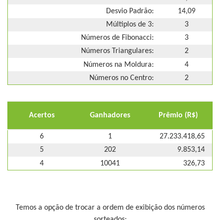
Desvio Padrão:
14,09
Múltiplos de 3:
3
Números de Fibonacci:
3
Números Triangulares:
2
Números na Moldura:
4
Números no Centro:
2
Acertos
Ganhadores
Prêmio (R$)
6
1
27.233.418,65
5
202
9.853,14
4
10041
326,73
Temos a opção de trocar a ordem de exibição dos números
sorteados: