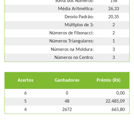
Soma dos Números:
158
Média Aritmética:
26,33
Desvio Padrão:
20,35
Múltiplos de 3:
2
Números de Fibonacci:
2
Números Triangulares:
1
Números na Moldura:
3
Números no Centro:
3
Acertos
Ganhadores
Prêmio (R$)
6
0
0,00
5
48
22.485,09
4
2672
665,80