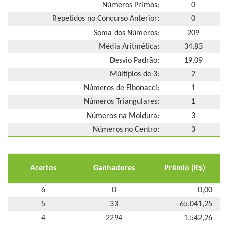
Números Primos:
0
Repetidos no Concurso Anterior:
0
Soma dos Números:
209
Média Aritmética:
34,83
Desvio Padrão:
19,09
Múltiplos de 3:
2
Números de Fibonacci:
1
Números Triangulares:
1
Números na Moldura:
3
Números no Centro:
3
Acertos
Ganhadores
Prêmio (R$)
6
0
0,00
5
33
65.041,25
4
2294
1.542,26