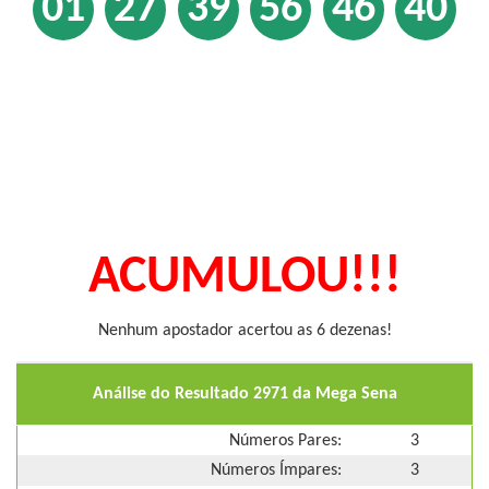
01
27
39
56
46
40
ACUMULOU!!!
Nenhum apostador acertou as 6 dezenas!
Análise do Resultado 2971 da Mega Sena
Números Pares:
3
Números Ímpares:
3