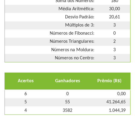
Soma dos Números:
180
Média Aritmética:
30,00
Desvio Padrão:
20,61
Múltiplos de 3:
3
Números de Fibonacci:
0
Números Triangulares:
2
Números na Moldura:
3
Números no Centro:
3
Acertos
Ganhadores
Prêmio (R$)
6
0
0,00
5
55
41.264,65
4
3582
1.044,39