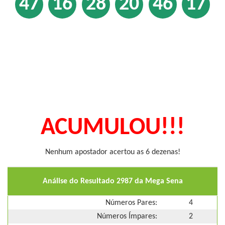
47
16
28
20
46
17
ACUMULOU!!!
Nenhum apostador acertou as 6 dezenas!
Análise do Resultado 2987 da Mega Sena
Números Pares:
4
Números Ímpares:
2