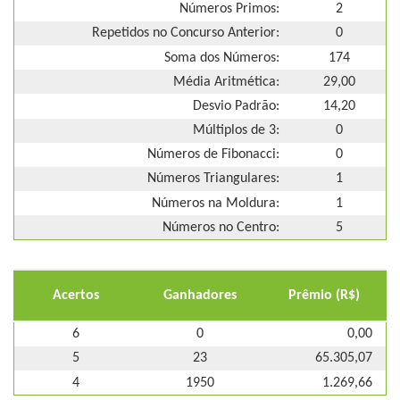
Números Primos:
2
Repetidos no Concurso Anterior:
0
Soma dos Números:
174
Média Aritmética:
29,00
Desvio Padrão:
14,20
Múltiplos de 3:
0
Números de Fibonacci:
0
Números Triangulares:
1
Números na Moldura:
1
Números no Centro:
5
Acertos
Ganhadores
Prêmio (R$)
6
0
0,00
5
23
65.305,07
4
1950
1.269,66