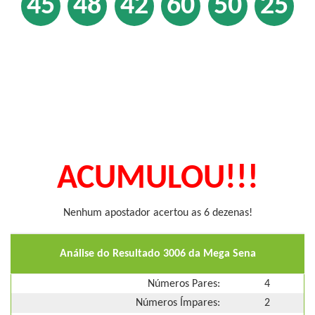
45
48
42
60
50
25
ACUMULOU!!!
Nenhum apostador acertou as 6 dezenas!
Análise do Resultado 3006 da Mega Sena
Números Pares:
4
Números Ímpares:
2