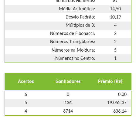
Soma dos Números:
87
Média Aritmética:
14,50
Desvio Padrão:
10,19
Múltiplos de 3:
4
Números de Fibonacci:
2
Números Triangulares:
2
Números na Moldura:
5
Números no Centro:
1
Acertos
Ganhadores
Prêmio (R$)
6
0
0,00
5
136
19.052,37
4
6714
636,14