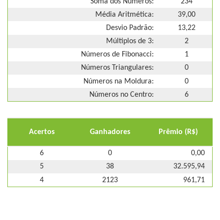
Soma dos Números:
234
Média Aritmética:
39,00
Desvio Padrão:
13,22
Múltiplos de 3:
2
Números de Fibonacci:
1
Números Triangulares:
0
Números na Moldura:
0
Números no Centro:
6
Acertos
Ganhadores
Prêmio (R$)
6
0
0,00
5
38
32.595,94
4
2123
961,71