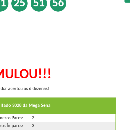
11
25
51
56
ULOU!!!
or acertou as 6 dezenas!
ultado 3028 da Mega Sena
eros Pares:
3
os Ímpares:
3