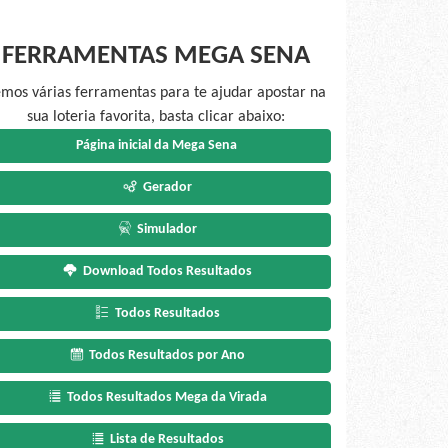
FERRAMENTAS MEGA SENA
mos várias ferramentas para te ajudar apostar na
sua loteria favorita, basta clicar abaixo:
Página inicial da Mega Sena
Gerador
Simulador
Download Todos Resultados
Todos Resultados
Todos Resultados por Ano
Todos Resultados Mega da Virada
Lista de Resultados