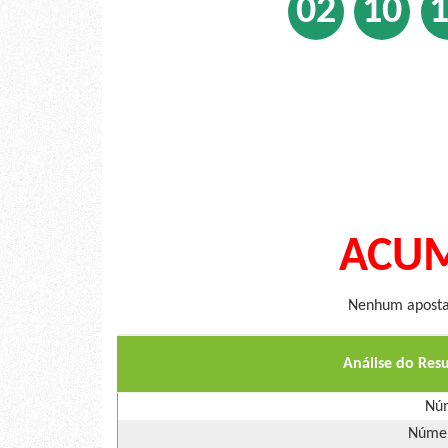
02
10
ACUM
Nenhum apostad
Análise do Res
Núm
Númer