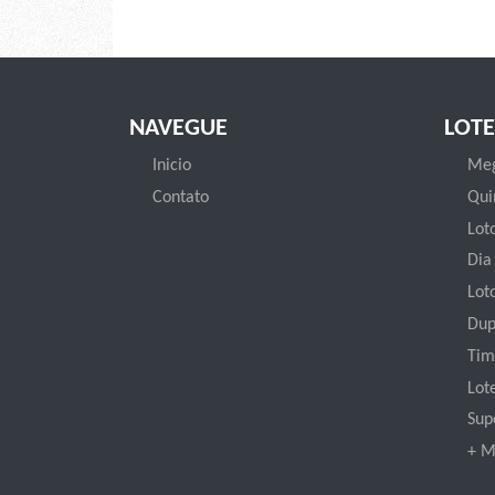
NAVEGUE
LOTE
Inicio
Meg
Contato
Qui
Loto
Dia
Lot
Dup
Tim
Lot
Sup
+ M