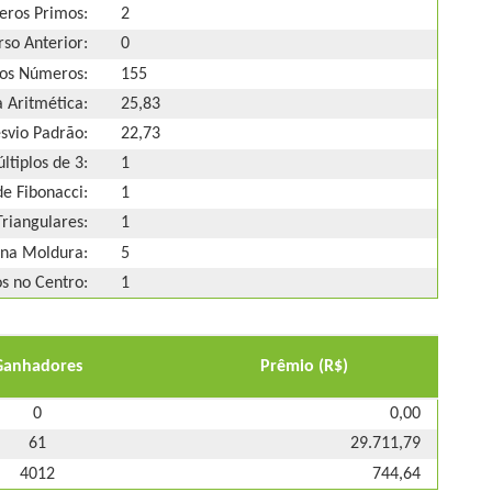
ros Primos:
2
so Anterior:
0
os Números:
155
 Aritmética:
25,83
svio Padrão:
22,73
ltiplos de 3:
1
e Fibonacci:
1
riangulares:
1
na Moldura:
5
 no Centro:
1
Ganhadores
Prêmio (R$)
0
0,00
61
29.711,79
4012
744,64