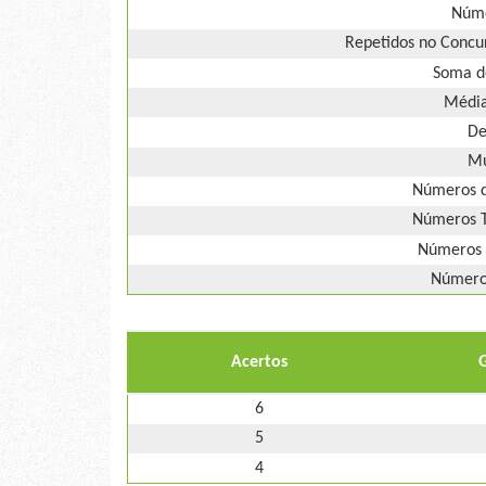
Núme
Repetidos no Concur
Soma d
Média
De
Mú
Números d
Números T
Números 
Números
Acertos
6
5
4