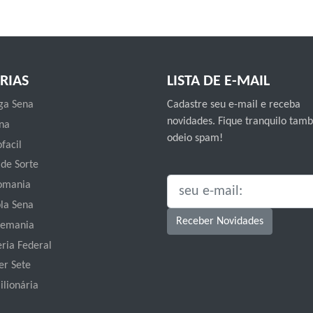
RIAS
LISTA DE E-MAIL
a Sena
Cadastre seu e-mail e receba
novidades. Fique tranquilo ta
na
odeio spam!
facil
 de Sorte
omania
SEU E-MAIL:
la Sena
Receber Novidades
emania
eria Federal
er Sete
ilionária