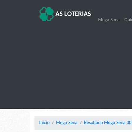
AS LOTERIAS
Mega Sena
Qui
Início
Mega Sena
Resultado Mega Sena 302