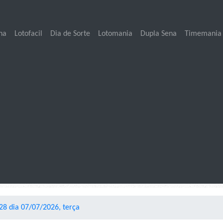
na
Lotofacil
Dia de Sorte
Lotomania
Dupla Sena
Timemania
8 dia 07/07/2026, terça