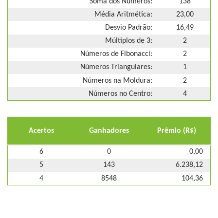
Soma dos Números:
138
Média Aritmética:
23,00
Desvio Padrão:
16,49
Múltiplos de 3:
2
Números de Fibonacci:
2
Números Triangulares:
1
Números na Moldura:
2
Números no Centro:
4
Acertos
Ganhadores
Prêmio (R$)
6
0
0,00
5
143
6.238,12
4
8548
104,36