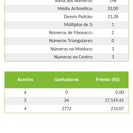
Soma dos Números:
198
Média Aritmética:
33,00
Desvio Padrão:
21,28
Múltiplos de 3:
1
Números de Fibonacci:
2
Números Triangulares:
0
Números na Moldura:
3
Números no Centro:
3
Acertos
Ganhadores
Prêmio (R$)
6
0
0,00
5
34
17.519,41
4
2772
214,07