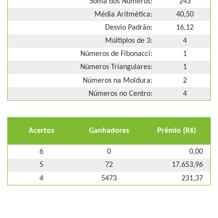
Soma dos Números:
243
Média Aritmética:
40,50
Desvio Padrão:
16,12
Múltiplos de 3:
4
Números de Fibonacci:
1
Números Triangulares:
1
Números na Moldura:
2
Números no Centro:
4
Acertos
Ganhadores
Prêmio (R$)
6
0
0,00
5
72
17.653,96
4
5473
231,37