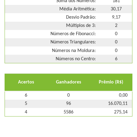
Soma dos Números:
181
Média Aritmética:
30,17
Desvio Padrão:
9,17
Múltiplos de 3:
2
Números de Fibonacci:
0
Números Triangulares:
0
Números na Moldura:
0
Números no Centro:
6
Acertos
Ganhadores
Prêmio (R$)
6
0
0,00
5
96
16.070,11
4
5586
275,14