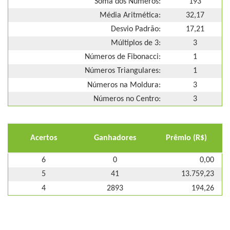
Soma dos Números:
193
Média Aritmética:
32,17
Desvio Padrão:
17,21
Múltiplos de 3:
3
Números de Fibonacci:
1
Números Triangulares:
1
Números na Moldura:
3
Números no Centro:
3
Acertos
Ganhadores
Prêmio (R$)
6
0
0,00
5
41
13.759,23
4
2893
194,26