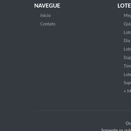
NAVEGUE
LOTE
Inicio
Meg
Contato
Qui
Loto
Dia
Lot
Dup
Tim
Lot
Sup
+ M
Os
Somente os publ