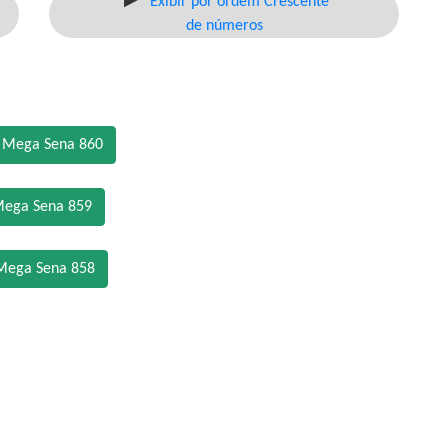
Exibir por ordem Crescente
de números
o Mega Sena 860
Mega Sena 859
Mega Sena 858