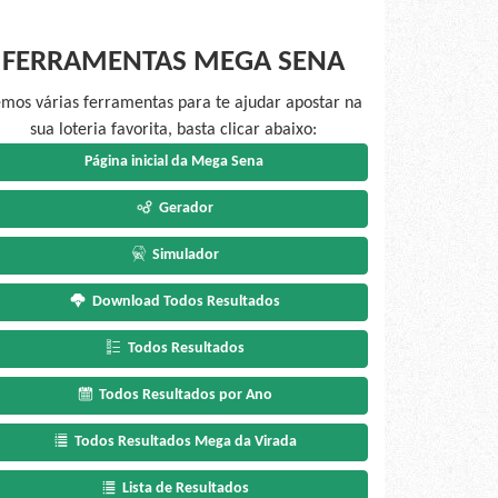
FERRAMENTAS MEGA SENA
mos várias ferramentas para te ajudar apostar na
sua loteria favorita, basta clicar abaixo:
Página inicial da Mega Sena
Gerador
Simulador
Download Todos Resultados
Todos Resultados
Todos Resultados por Ano
Todos Resultados Mega da Virada
Lista de Resultados