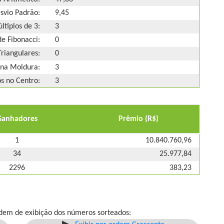
svio Padrão:
9,45
ltiplos de 3:
3
e Fibonacci:
0
riangulares:
0
na Moldura:
3
 no Centro:
3
Ganhadores
Prêmio (R$)
1
10.840.760,96
34
25.977,84
2296
383,23
dem de exibição dos números sorteados: