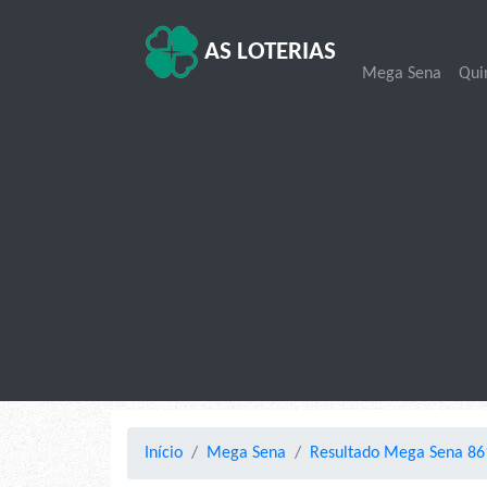
AS LOTERIAS
Mega Sena
Qui
Início
Mega Sena
Resultado Mega Sena 861