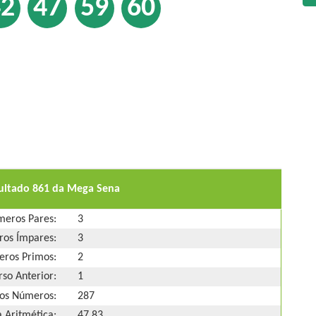
42
47
59
60
sultado 861 da Mega Sena
eros Pares:
3
os Ímpares:
3
ros Primos:
2
so Anterior:
1
os Números:
287
 Aritmética:
47,83