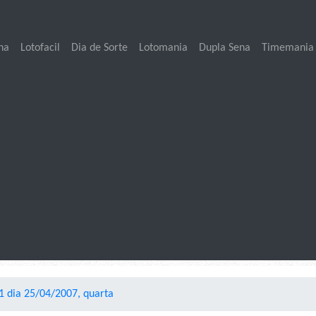
na
Lotofacil
Dia de Sorte
Lotomania
Dupla Sena
Timemania
 dia 25/04/2007, quarta