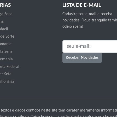
RIAS
LISTA DE E-MAIL
a Sena
Cadastre seu e-mail e receba
novidades. Fique tranquilo ta
na
odeio spam!
facil
 de Sorte
omania
SEU E-MAIL:
la Sena
Receber Novidades
emania
eria Federal
er Sete
ilionária
 textos e dados contidos neste site têm caráter meramente informati
icados no site da Caixa Economica Federal estão aptos à produção de