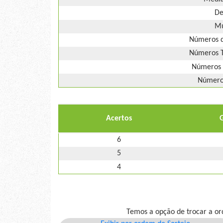
De
Mú
Números d
Números T
Números 
Números
Acertos
6
5
4
Temos a opção de trocar a or