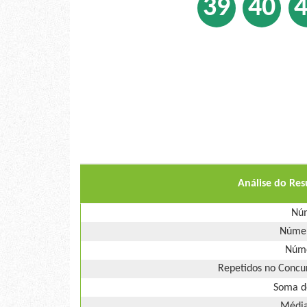
39
40
Análise do Re
Núm
Númer
Núme
Repetidos no Concur
Soma d
Média