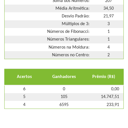
Soma dos Números:
207
Média Aritmética:
34,50
Desvio Padrão:
21,97
Múltiplos de 3:
3
Números de Fibonacci:
1
Números Triangulares:
1
Números na Moldura:
4
Números no Centro:
2
Acertos
Ganhadores
Prêmio (R$)
6
0
0,00
5
105
14.747,51
4
6595
233,91