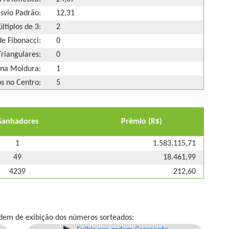
svio Padrão:
12,31
ltiplos de 3:
2
e Fibonacci:
0
riangulares:
0
na Moldura:
1
 no Centro:
5
Ganhadores
Prêmio (R$)
1
1.583.115,71
49
18.461,99
4239
212,60
dem de exibição dos números sorteados: