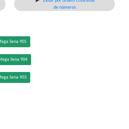
Exibir por ordem Crescente
de números
Mega Sena 905
Mega Sena 904
Mega Sena 903