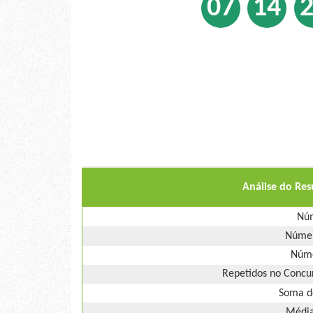
07
14
Análise do Re
Núm
Númer
Núme
Repetidos no Concur
Soma d
Média