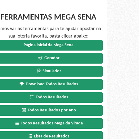
FERRAMENTAS MEGA SENA
mos várias ferramentas para te ajudar apostar na
sua loteria favorita, basta clicar abaixo:
Página inicial da Mega Sena
Gerador
Simulador
Download Todos Resultados
Todos Resultados
Todos Resultados por Ano
Todos Resultados Mega da Virada
Lista de Resultados