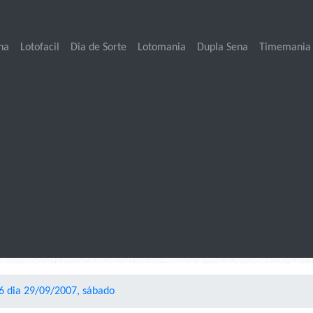
na
Lotofacil
Dia de Sorte
Lotomania
Dupla Sena
Timemania
6 dia 29/09/2007, sábado