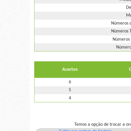
De
Mú
Números d
Números T
Números 
Números
Acertos
6
5
4
Temos a opção de trocar a or