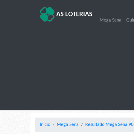
AS LOTERIAS
Mega Sena
Qui
Início
Mega Sena
Resultado Mega Sena 90