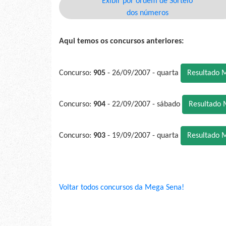
Exibir por ordem de Sorteio
dos números
Aqui temos os concursos anteriores:
Concurso:
905
- 26/09/2007 - quarta
Resultado 
Concurso:
904
- 22/09/2007 - sábado
Resultado 
Concurso:
903
- 19/09/2007 - quarta
Resultado 
Voltar todos concursos da Mega Sena!