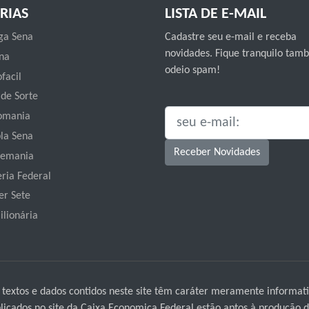
RIAS
LISTA DE E-MAIL
a Sena
Cadastre seu e-mail e receba
novidades. Fique tranquilo ta
na
odeio spam!
facil
 de Sorte
omania
SEU E-MAIL:
la Sena
Receber Novidades
emania
eria Federal
er Sete
ilionária
 textos e dados contidos neste site têm caráter meramente informati
icados no site da Caixa Economica Federal estão aptos à produção de