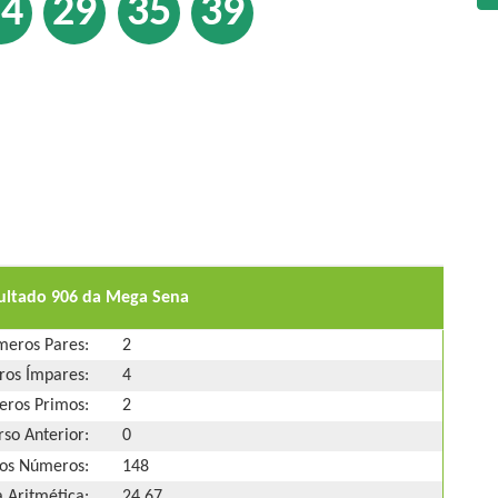
24
29
35
39
sultado 906 da Mega Sena
eros Pares:
2
os Ímpares:
4
ros Primos:
2
so Anterior:
0
os Números:
148
 Aritmética:
24,67