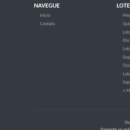
NAVEGUE
LOTE
Inicio
Meg
Contato
Qui
Loto
Dia
Lot
Dup
Tim
Lot
Sup
+ M
Os
Somente os publ