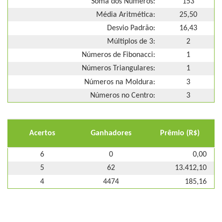
Soma dos Números:
153
Média Aritmética:
25,50
Desvio Padrão:
16,43
Múltiplos de 3:
2
Números de Fibonacci:
1
Números Triangulares:
1
Números na Moldura:
3
Números no Centro:
3
Acertos
Ganhadores
Prêmio (R$)
6
0
0,00
5
62
13.412,10
4
4474
185,16