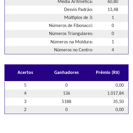
Média Aritmética:
60,80
Desvio Padrão:
13,48
Múltiplos de 3:
1
Números de Fibonacci:
0
Números Triangulares:
0
Números na Moldura:
1
Números no Centro:
4
Acertos
Ganhadores
Prêmio (R$)
5
0
0,00
4
136
1.017,84
3
5188
35,50
2
0
0,00