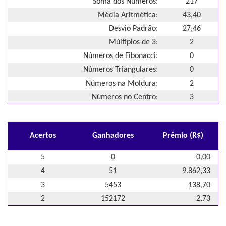
Soma dos Números:
217
Média Aritmética:
43,40
Desvio Padrão:
27,46
Múltiplos de 3:
2
Números de Fibonacci:
0
Números Triangulares:
0
Números na Moldura:
2
Números no Centro:
3
Acertos
Ganhadores
Prêmio (R$)
5
0
0,00
4
51
9.862,33
3
5453
138,70
2
152172
2,73