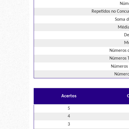
Núme
Repetidos no Concur
Soma d
Média
De
Mú
Números d
Números T
Números 
Números
Acertos
5
4
3