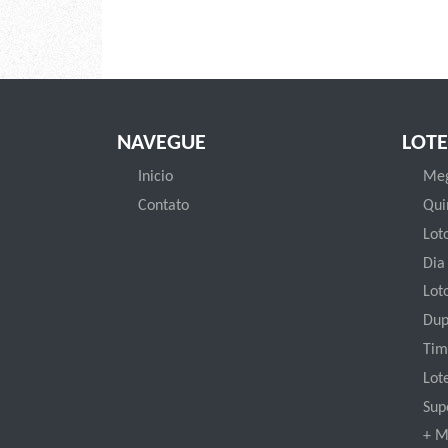
NAVEGUE
LOTE
Inicio
Meg
Contato
Qui
Loto
Dia
Lot
Dup
Tim
Lot
Sup
+ M