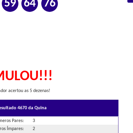
59
64
76
ULOU!!!
or acertou as 5 dezenas!
esultado 4670 da Quina
eros Pares:
3
os Ímpares:
2