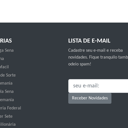
RIAS
LISTA DE E-MAIL
a Sena
Cadastre seu e-mail e receba
novidades. Fique tranquilo ta
na
odeio spam!
facil
 de Sorte
omania
SEU E-MAIL:
la Sena
Receber Novidades
emania
eria Federal
er Sete
ilionária