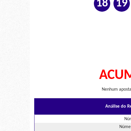
18
19
ACUM
Nenhum apostad
Análise do R
Núm
Númer