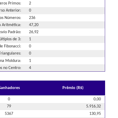
ros Primos:
2
so Anterior:
0
os Números:
236
 Aritmética:
47,20
svio Padrão:
26,92
ltiplos de 3:
1
e Fibonacci:
0
riangulares:
0
na Moldura:
1
 no Centro:
4
Ganhadores
Prêmio (R$)
0
0,00
79
5.916,32
5367
130,95