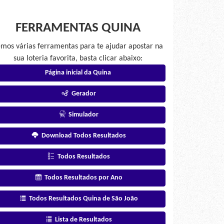
FERRAMENTAS QUINA
mos várias ferramentas para te ajudar apostar na
sua loteria favorita, basta clicar abaixo:
Página inicial da Quina
Gerador
Simulador
Download Todos Resultados
Todos Resultados
Todos Resultados por Ano
Todos Resultados Quina de São João
Lista de Resultados