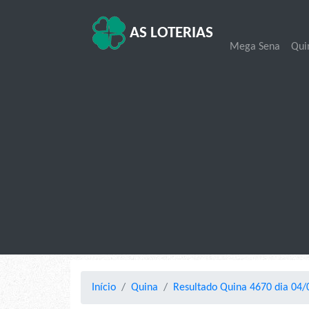
AS LOTERIAS
Mega Sena
Qui
Início
Quina
Resultado Quina 4670 dia 04/