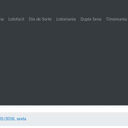
na
Lotofacil
Dia de Sorte
Lotomania
Dupla Sena
Timemania
05/2018, sexta