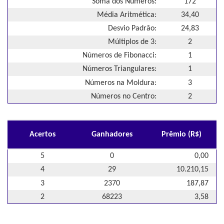
Soma dos Números:
172
Média Aritmética:
34,40
Desvio Padrão:
24,83
Múltiplos de 3:
2
Números de Fibonacci:
1
Números Triangulares:
1
Números na Moldura:
3
Números no Centro:
2
Acertos
Ganhadores
Prêmio (R$)
5
0
0,00
4
29
10.210,15
3
2370
187,87
2
68223
3,58