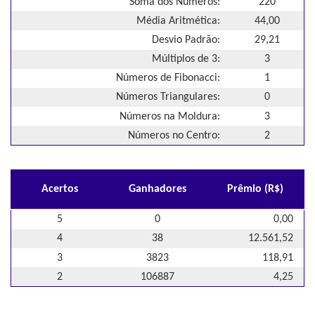
Soma dos Números:
220
Média Aritmética:
44,00
Desvio Padrão:
29,21
Múltiplos de 3:
3
Números de Fibonacci:
1
Números Triangulares:
0
Números na Moldura:
3
Números no Centro:
2
Acertos
Ganhadores
Prêmio (R$)
5
0
0,00
4
38
12.561,52
3
3823
118,91
2
106887
4,25