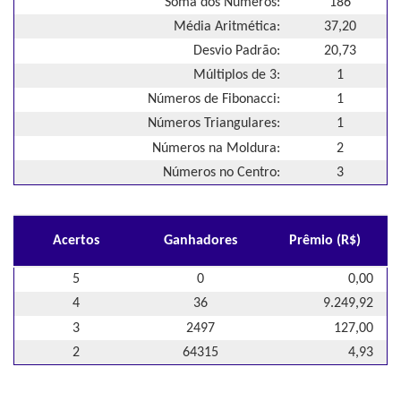
Soma dos Números:
186
Média Aritmética:
37,20
Desvio Padrão:
20,73
Múltiplos de 3:
1
Números de Fibonacci:
1
Números Triangulares:
1
Números na Moldura:
2
Números no Centro:
3
Acertos
Ganhadores
Prêmio (R$)
5
0
0,00
4
36
9.249,92
3
2497
127,00
2
64315
4,93