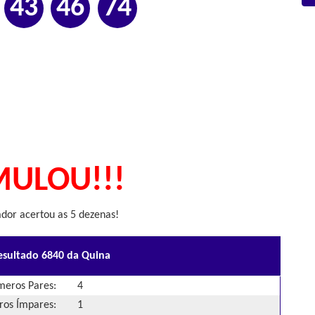
43
46
74
ULOU!!!
or acertou as 5 dezenas!
esultado 6840 da Quina
eros Pares:
4
os Ímpares:
1