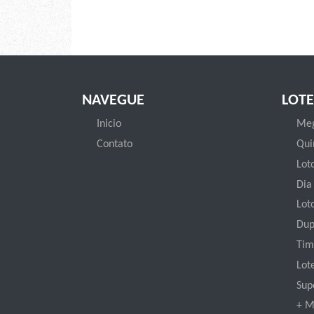
NAVEGUE
LOTE
Inicio
Meg
Contato
Qui
Loto
Dia
Lot
Dup
Tim
Lot
Sup
+ M