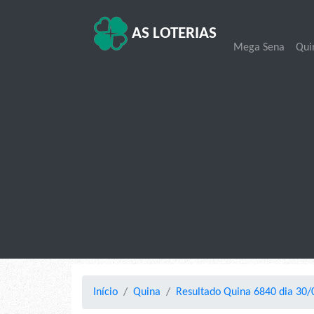
AS LOTERIAS
Mega Sena
Qui
Início
Quina
Resultado Quina 6840 dia 30/