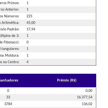
ros Primos:
1
so Anterior:
1
os Números:
225
 Aritmética:
45,00
svio Padrão:
17,94
ltiplos de 3:
1
e Fibonacci:
0
riangulares:
1
na Moldura:
1
 no Centro:
4
Ganhadores
Prêmio (R$)
0
0,00
33
16.377,54
3784
136,02