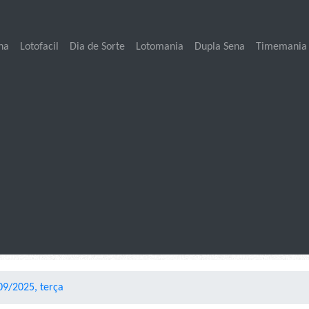
na
Lotofacil
Dia de Sorte
Lotomania
Dupla Sena
Timemania
09/2025, terça