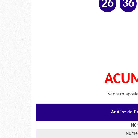
26
36
ACUM
Nenhum apostad
Análise do R
Núm
Númer