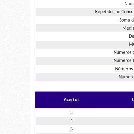
Núme
Repetidos no Concur
Soma d
Média
De
Mú
Números d
Números T
Números 
Números
Acertos
5
4
3