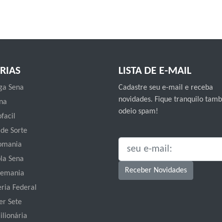
RIAS
LISTA DE E-MAIL
a Sena
Cadastre seu e-mail e receba
novidades. Fique tranquilo ta
na
odeio spam!
facil
 de Sorte
omania
SEU E-MAIL:
la Sena
Receber Novidades
emania
eria Federal
er Sete
ilionária