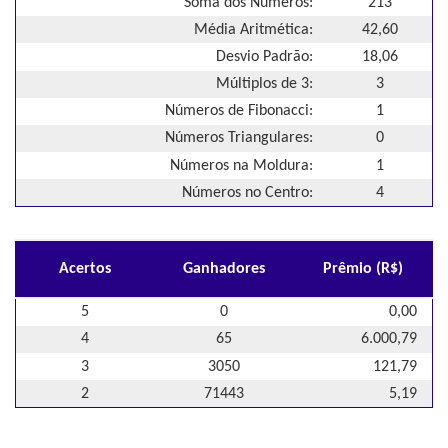
Soma dos Números:
213
Média Aritmética:
42,60
Desvio Padrão:
18,06
Múltiplos de 3:
3
Números de Fibonacci:
1
Números Triangulares:
0
Números na Moldura:
1
Números no Centro:
4
Acertos
Ganhadores
Prêmio (R$)
5
0
0,00
4
65
6.000,79
3
3050
121,79
2
71443
5,19