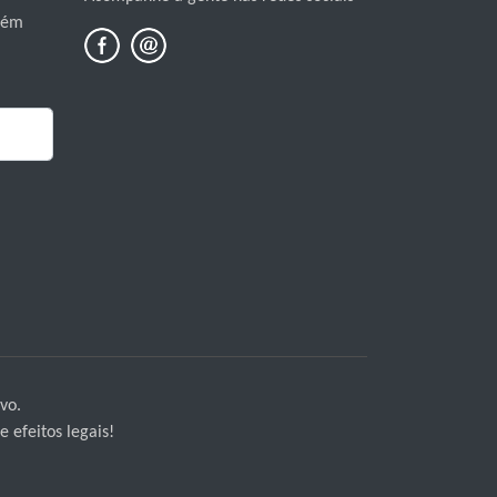
mbém
vo.
 efeitos legais!