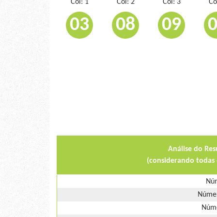
Col: 1
Col: 2
Col: 3
Co
03
08
09
Análise do Res
(considerando todas 
Núm
Númer
Núme