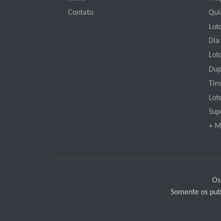
Contato
Qui
Loto
Dia
Lot
Dup
Tim
Lot
Sup
+ M
Os
Somente os publ