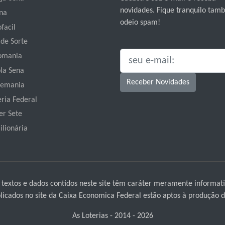
novidades. Fique tranquilo ta
na
odeio spam!
facil
 de Sorte
omania
SEU E-MAIL:
la Sena
Receber Novidades
emania
eria Federal
er Sete
ilionária
 textos e dados contidos neste site têm caráter meramente informati
icados no site da Caixa Economica Federal estão aptos à produção de
As Loterias - 2014 - 2026