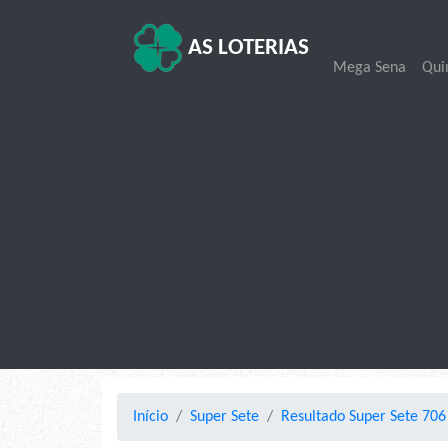
AS LOTERIAS
Mega Sena
Qui
Início
Super Sete
Resultado Super Sete 706