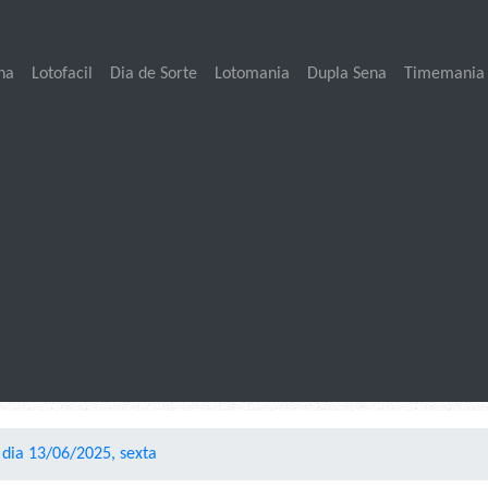
na
Lotofacil
Dia de Sorte
Lotomania
Dupla Sena
Timemania
 dia 13/06/2025, sexta