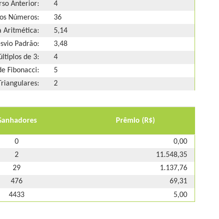
so Anterior:
4
os Números:
36
 Aritmética:
5,14
svio Padrão:
3,48
ltiplos de 3:
4
e Fibonacci:
5
riangulares:
2
Ganhadores
Prêmio (R$)
0
0,00
2
11.548,35
29
1.137,76
476
69,31
4433
5,00