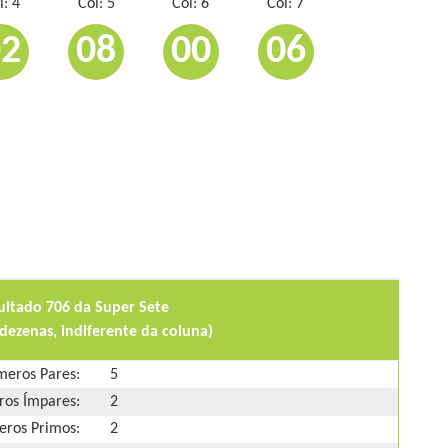
l: 4
Col: 5
Col: 6
Col: 7
02
08
00
06
ultado 706 da Super Sete
dezenas, indiferente da coluna)
eros Pares:
5
os Ímpares:
2
ros Primos:
2