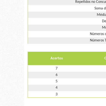
Repetidos no Concur
Soma d
Média
De
Mú
Números d
Números T
Acertos
7
6
5
4
3