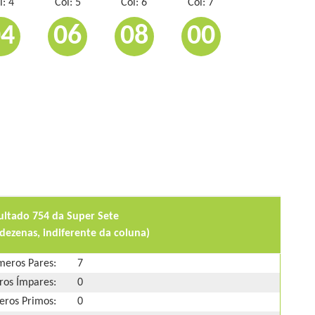
l: 4
Col: 5
Col: 6
Col: 7
04
06
08
00
ultado 754 da Super Sete
dezenas, indiferente da coluna)
eros Pares:
7
os Ímpares:
0
ros Primos:
0