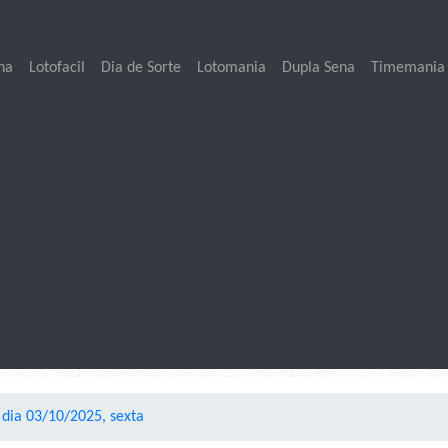
na
Lotofacil
Dia de Sorte
Lotomania
Dupla Sena
Timemania
 dia 03/10/2025, sexta