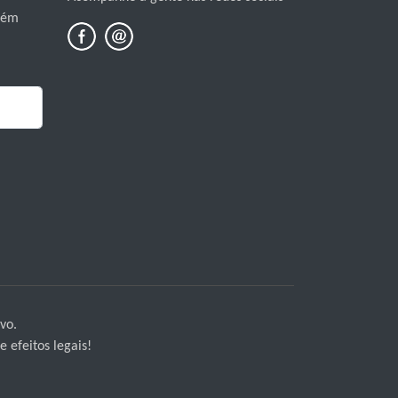
mbém
vo.
 efeitos legais!