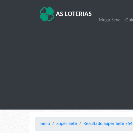
AS LOTERIAS
Mega Sena
Qui
Início
Super Sete
Resultado Super Sete 754