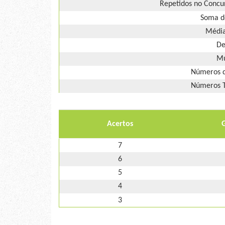
Repetidos no Concur
Soma d
Média
De
Mú
Números d
Números T
Acertos
7
6
5
4
3