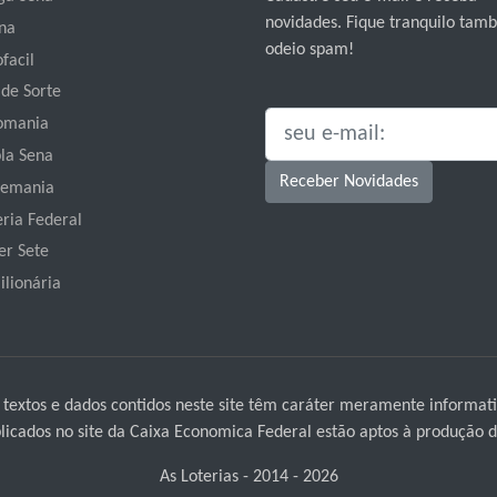
novidades. Fique tranquilo ta
na
odeio spam!
facil
 de Sorte
omania
SEU E-MAIL:
la Sena
Receber Novidades
emania
eria Federal
er Sete
ilionária
 textos e dados contidos neste site têm caráter meramente informati
icados no site da Caixa Economica Federal estão aptos à produção de
As Loterias - 2014 - 2026