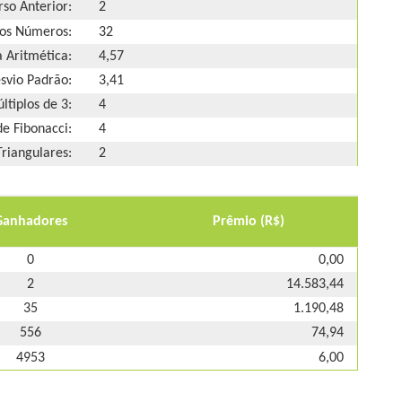
so Anterior:
2
os Números:
32
 Aritmética:
4,57
svio Padrão:
3,41
ltiplos de 3:
4
e Fibonacci:
4
riangulares:
2
Ganhadores
Prêmio (R$)
0
0,00
2
14.583,44
35
1.190,48
556
74,94
4953
6,00