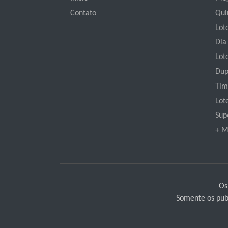
Contato
Qui
Loto
Dia
Lot
Dup
Tim
Lot
Sup
+ M
Os
Somente os publ