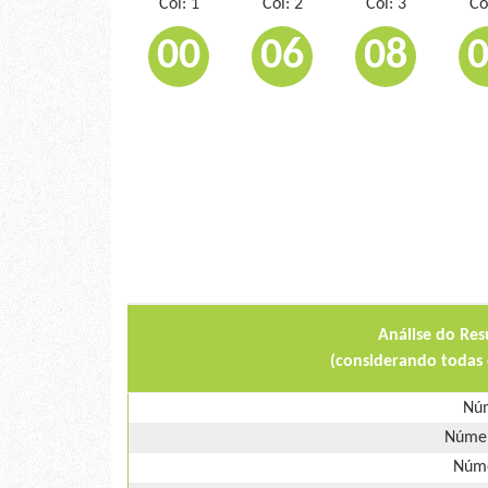
Col: 1
Col: 2
Col: 3
Co
00
06
08
Análise do Res
(considerando todas 
Núm
Númer
Núme