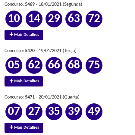
Concurso:
5469
- 18/01/2021 (Segunda)
10
14
29
63
72
Mais Detalhes
Concurso:
5470
- 19/01/2021 (Terça)
05
62
66
68
75
Mais Detalhes
Concurso:
5471
- 20/01/2021 (Quarta)
07
27
35
39
49
Mais Detalhes