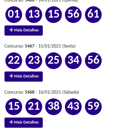
Concurso:
5466
- 14/01/2021 (Quinta)
01
13
15
56
61
Mais Detalhes
Concurso:
5467
- 15/01/2021 (Sexta)
22
23
25
34
56
Mais Detalhes
Concurso:
5468
- 16/01/2021 (Sábado)
15
21
38
43
59
Mais Detalhes