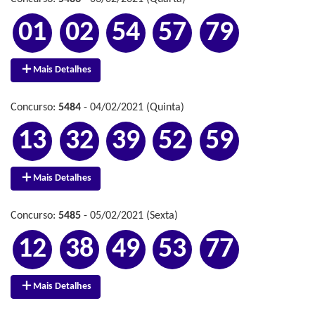
01
02
54
57
79
Mais Detalhes
Concurso:
5484
- 04/02/2021 (Quinta)
13
32
39
52
59
Mais Detalhes
Concurso:
5485
- 05/02/2021 (Sexta)
12
38
49
53
77
Mais Detalhes