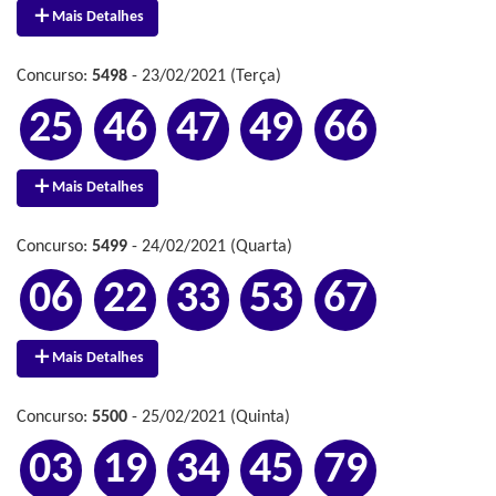
Mais Detalhes
Concurso:
5498
- 23/02/2021 (Terça)
25
46
47
49
66
Mais Detalhes
Concurso:
5499
- 24/02/2021 (Quarta)
06
22
33
53
67
Mais Detalhes
Concurso:
5500
- 25/02/2021 (Quinta)
03
19
34
45
79