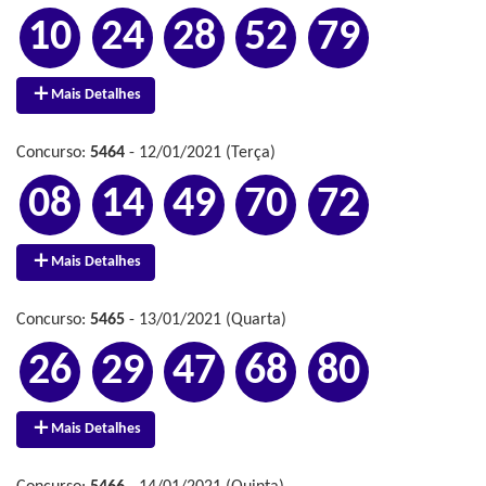
10
24
28
52
79
Mais Detalhes
Concurso:
5464
- 12/01/2021 (Terça)
08
14
49
70
72
Mais Detalhes
Concurso:
5465
- 13/01/2021 (Quarta)
26
29
47
68
80
Mais Detalhes