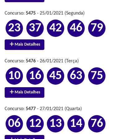
Concurso:
5475
- 25/01/2021 (Segunda)
23
37
42
46
79
Mais Detalhes
Concurso:
5476
- 26/01/2021 (Terça)
10
16
45
63
75
Mais Detalhes
Concurso:
5477
- 27/01/2021 (Quarta)
06
12
13
14
76