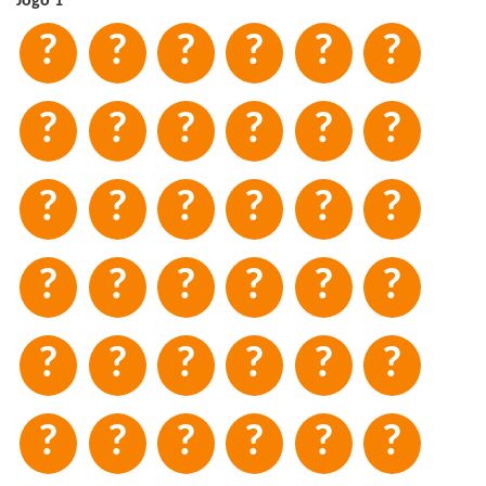
Jogo 1
?
?
?
?
?
?
?
?
?
?
?
?
?
?
?
?
?
?
?
?
?
?
?
?
?
?
?
?
?
?
?
?
?
?
?
?