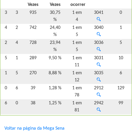
Vezes
Vezes
ocorrer
3
3
935
30,75
1 em
3041
0
%
4
4
2
742
24,40
1 em
3040
1
%
5
2
4
728
23,94
1 em
3036
5
%
5
5
1
289
9,50 %
1 em
3031
10
11
1
5
270
8,88 %
1 em
3035
6
12
0
6
39
1,28 %
1 em
2912
129
78
6
0
38
1,25 %
1 em
2942
99
81
Voltar na página da Mega Sena