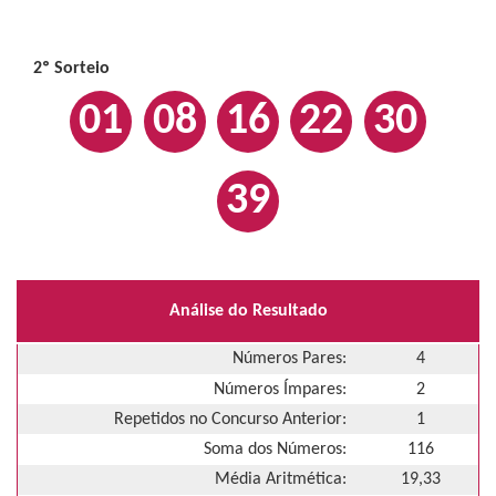
2º Sorteio
01
08
16
22
30
39
Análise do Resultado
Números Pares:
4
Números Ímpares:
2
Repetidos no Concurso Anterior:
1
Soma dos Números:
116
Média Aritmética:
19,33