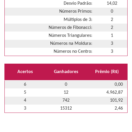
Desvio Padrão:
14,02
Números Primos:
0
Múltiplos de 3:
2
Números de Fibonacci:
2
Números Triangulares:
1
Números na Moldura:
3
Números no Centro:
3
Acertos
Ganhadores
Prêmio (R$)
6
0
0,00
5
12
4.962,87
4
742
101,92
3
15312
2,46