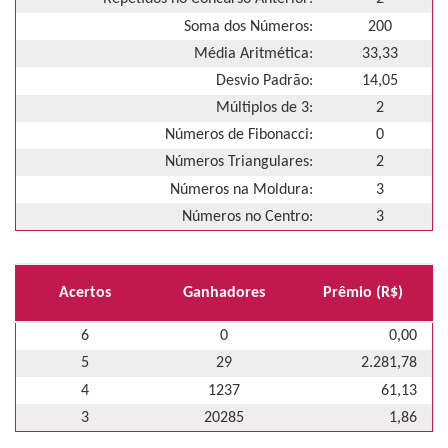
Soma dos Números:
200
Média Aritmética:
33,33
Desvio Padrão:
14,05
Múltiplos de 3:
2
Números de Fibonacci:
0
Números Triangulares:
2
Números na Moldura:
3
Números no Centro:
3
Acertos
Ganhadores
Prêmio (R$)
6
0
0,00
5
29
2.281,78
4
1237
61,13
3
20285
1,86