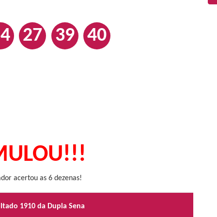
24
27
39
40
ULOU!!!
or acertou as 6 dezenas!
ultado 1910 da Dupla Sena