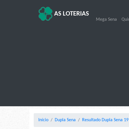
AS LOTERIAS
Mega Sena
Qui
Início
Dupla Sena
Resultado Dupla Sena 19