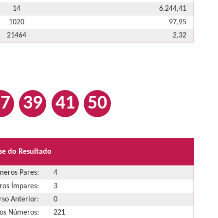
14
6.244,41
1020
97,95
21464
2,32
37
39
41
50
se do Resultado
eros Pares:
4
os Ímpares:
3
so Anterior:
0
os Números:
221