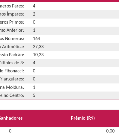
eros Pares:
4
os Ímpares:
2
ros Primos:
0
so Anterior:
1
os Números:
164
 Aritmética:
27,33
svio Padrão:
10,23
ltiplos de 3:
4
e Fibonacci:
0
riangulares:
0
na Moldura:
1
 no Centro:
5
Ganhadores
Prêmio (R$)
0
0,00