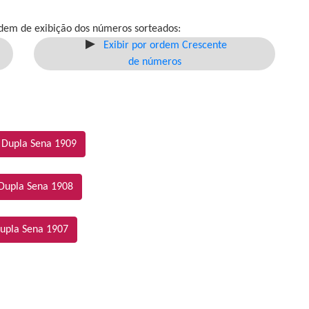
dem de exibição dos números sorteados:
Exibir por ordem Crescente
de números
 Dupla Sena 1909
Dupla Sena 1908
upla Sena 1907