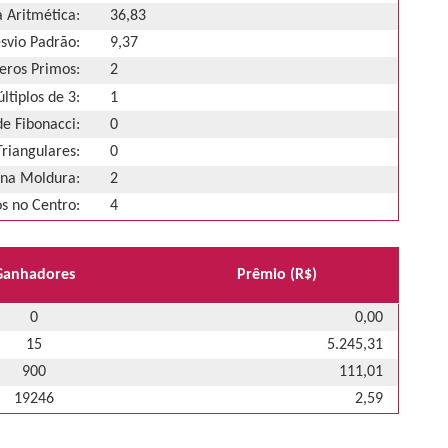
 Aritmética:
36,83
svio Padrão:
9,37
ros Primos:
2
ltiplos de 3:
1
e Fibonacci:
0
riangulares:
0
na Moldura:
2
 no Centro:
4
Ganhadores
Prêmio (R$)
0
0,00
15
5.245,31
900
111,01
19246
2,59