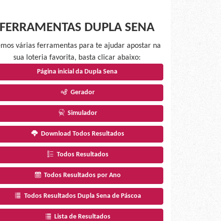
FERRAMENTAS DUPLA SENA
mos várias ferramentas para te ajudar apostar na
sua loteria favorita, basta clicar abaixo:
Página inicial da Dupla Sena
Gerador
Simulador
Download Todos Resultados
Todos Resultados
Todos Resultados por Ano
Todos Resultados Dupla Sena de Páscoa
Lista de Resultados