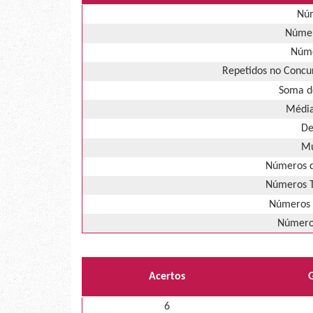
Núm
Númer
Núme
Repetidos no Concur
Soma d
Média
De
Mú
Números d
Números T
Números 
Números
Acertos
6