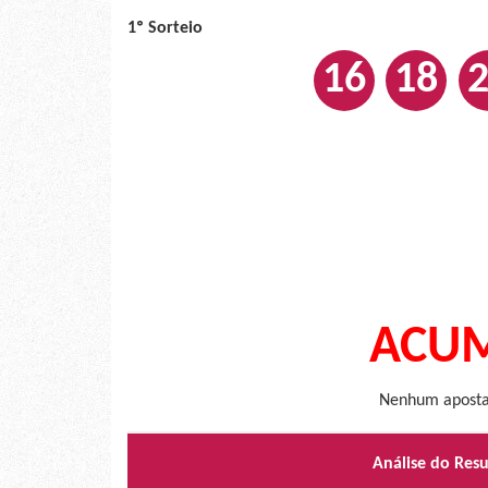
1º Sorteio
16
18
ACUM
Nenhum apostad
Análise do Res