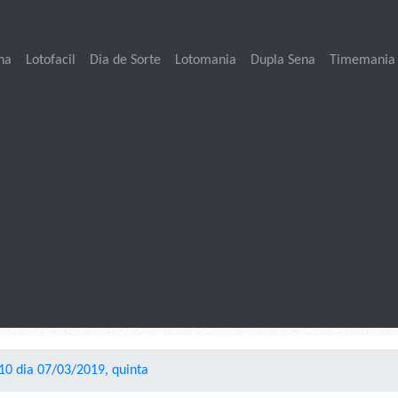
na
Lotofacil
Dia de Sorte
Lotomania
Dupla Sena
Timemania
10 dia 07/03/2019, quinta