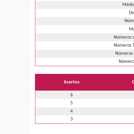
Média
De
Núme
Mú
Números d
Números T
Números 
Números
Acertos
6
5
4
3