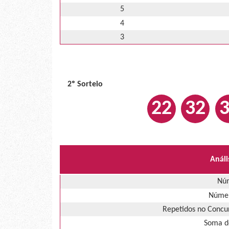
5
4
3
2º Sorteio
22
32
Análi
Núm
Númer
Repetidos no Concur
Soma d