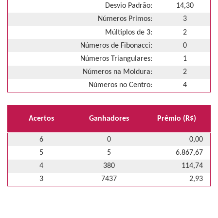
Desvio Padrão:
14,30
Números Primos:
3
Múltiplos de 3:
2
Números de Fibonacci:
0
Números Triangulares:
1
Números na Moldura:
2
Números no Centro:
4
Acertos
Ganhadores
Prêmio (R$)
6
0
0,00
5
5
6.867,67
4
380
114,74
3
7437
2,93