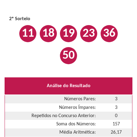
2º Sorteio
11
18
19
23
36
50
Análise do Resultado
Números Pares:
3
Números Ímpares:
3
Repetidos no Concurso Anterior:
0
Soma dos Números:
157
Média Aritmética:
26,17