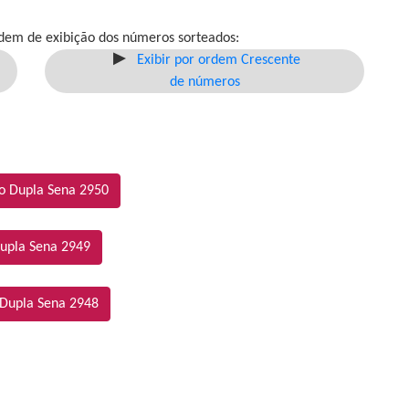
dem de exibição dos números sorteados:
Exibir por ordem Crescente
de números
o Dupla Sena 2950
upla Sena 2949
 Dupla Sena 2948