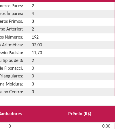
eros Pares:
2
os Ímpares:
4
ros Primos:
3
so Anterior:
2
os Números:
192
 Aritmética:
32,00
svio Padrão:
11,73
ltiplos de 3:
2
e Fibonacci:
0
riangulares:
0
na Moldura:
3
 no Centro:
3
Ganhadores
Prêmio (R$)
0
0,00