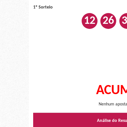
1º Sorteio
12
26
ACUM
Nenhum apostad
Análise do Res