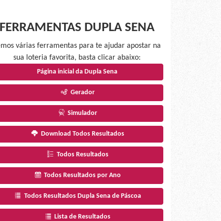
FERRAMENTAS DUPLA SENA
mos várias ferramentas para te ajudar apostar na
sua loteria favorita, basta clicar abaixo:
Página inicial da Dupla Sena
Gerador
Simulador
Download Todos Resultados
Todos Resultados
Todos Resultados por Ano
Todos Resultados Dupla Sena de Páscoa
Lista de Resultados