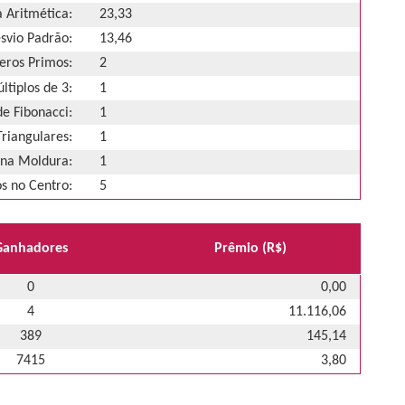
 Aritmética:
23,33
svio Padrão:
13,46
ros Primos:
2
ltiplos de 3:
1
e Fibonacci:
1
riangulares:
1
na Moldura:
1
 no Centro:
5
Ganhadores
Prêmio (R$)
0
0,00
4
11.116,06
389
145,14
7415
3,80