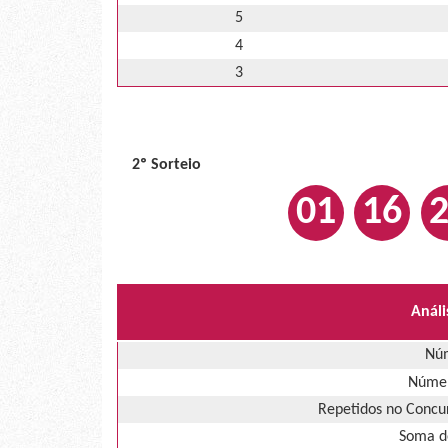
5
4
3
2º Sorteio
01
16
Análi
Núm
Númer
Repetidos no Concur
Soma d