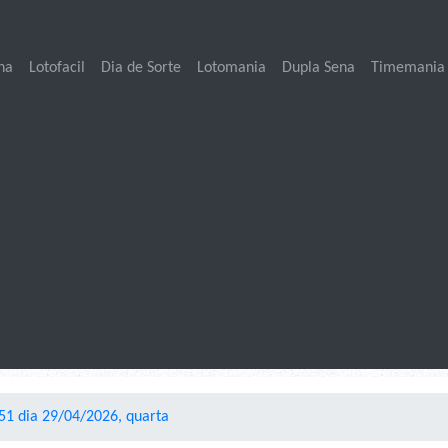
na
Lotofacil
Dia de Sorte
Lotomania
Dupla Sena
Timemania
51 dia 29/04/2026, quarta