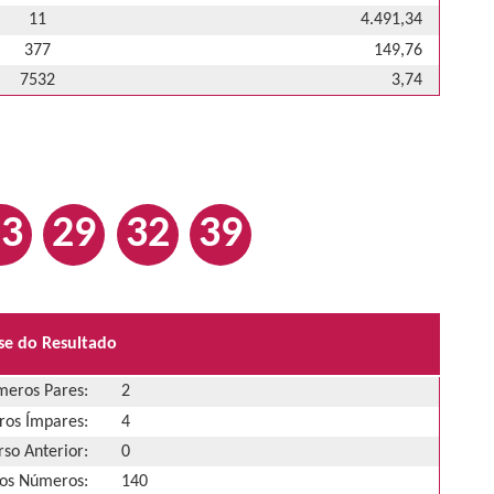
11
4.491,34
377
149,76
7532
3,74
23
29
32
39
se do Resultado
eros Pares:
2
os Ímpares:
4
so Anterior:
0
os Números:
140