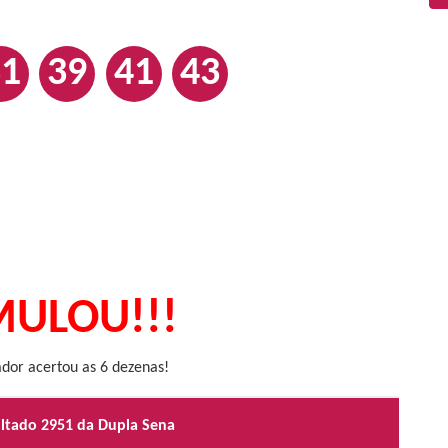
31
39
41
43
ULOU!!!
or acertou as 6 dezenas!
ultado 2951 da Dupla Sena