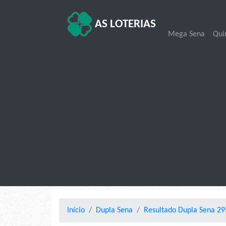
AS LOTERIAS
Mega Sena
Qui
Início
Dupla Sena
Resultado Dupla Sena 29