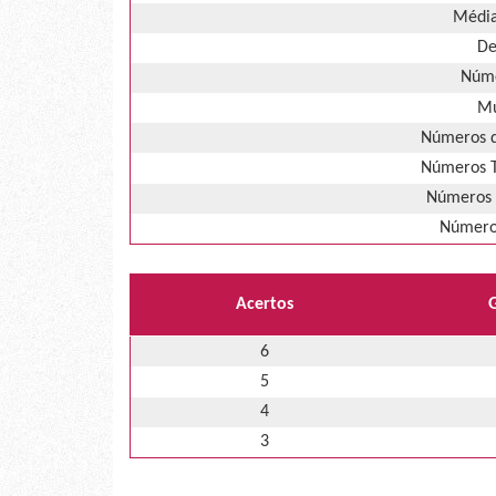
Média
De
Núme
Mú
Números d
Números T
Números 
Números
Acertos
6
5
4
3