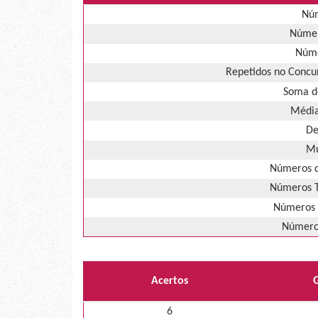
Núm
Númer
Núme
Repetidos no Concur
Soma d
Média
De
Mú
Números d
Números T
Números 
Números
Acertos
6