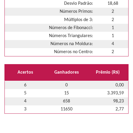
Desvio Padrão:
18,68
Números Primos:
2
Múltiplos de 3:
2
Números de Fibonacci:
1
Números Triangulares:
1
Números na Moldura:
4
Números no Centro:
2
Acertos
Ganhadores
Prêmio (R$)
6
0
0,00
5
15
3.393,59
4
658
98,23
3
11650
2,77