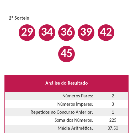
2º Sorteio
29
34
36
39
42
45
Análise do Resultado
Números Pares:
2
Números Ímpares:
3
Repetidos no Concurso Anterior:
1
Soma dos Números:
225
Média Aritmética:
37,50