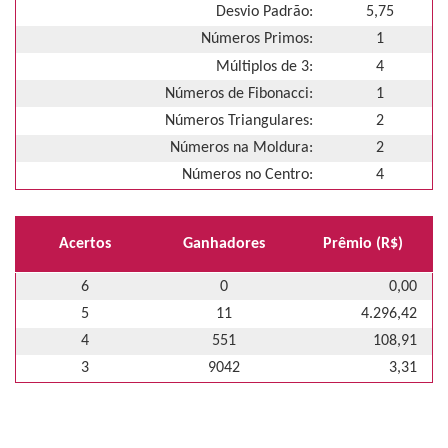
Desvio Padrão:
5,75
Números Primos:
1
Múltiplos de 3:
4
Números de Fibonacci:
1
Números Triangulares:
2
Números na Moldura:
2
Números no Centro:
4
Acertos
Ganhadores
Prêmio (R$)
6
0
0,00
5
11
4.296,42
4
551
108,91
3
9042
3,31