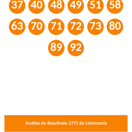
37
40
48
49
51
58
63
70
71
72
73
80
89
92
Análise do Resultado 2771 da Lotomania