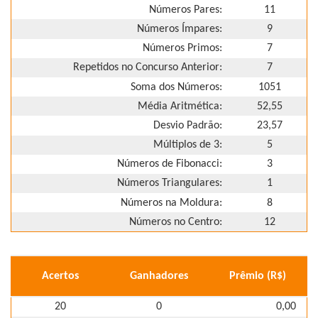
Números Pares:
11
Números Ímpares:
9
Números Primos:
7
Repetidos no Concurso Anterior:
7
Soma dos Números:
1051
Média Aritmética:
52,55
Desvio Padrão:
23,57
Múltiplos de 3:
5
Números de Fibonacci:
3
Números Triangulares:
1
Números na Moldura:
8
Números no Centro:
12
Acertos
Ganhadores
Prêmio (R$)
20
0
0,00