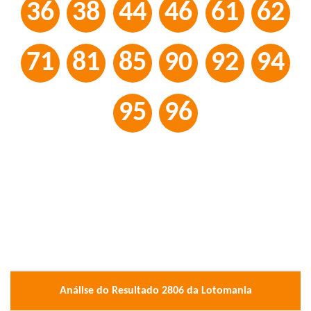
36
38
44
46
61
62
71
81
85
90
92
94
95
96
Análise do Resultado 2806 da Lotomania