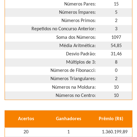
Números Pares:
15
Números Ímpares:
5
Números Primos:
2
Repetidos no Concurso Anterior:
3
Soma dos Números:
1097
Média Aritmética:
54,85
Desvio Padrão:
31,46
Múltiplos de 3:
8
Números de Fibonacci:
0
Números Triangulares:
2
Números na Moldura:
10
Números no Centro:
10
Acertos
Ganhadores
Prêmio (R$)
20
1
1.360.199,89