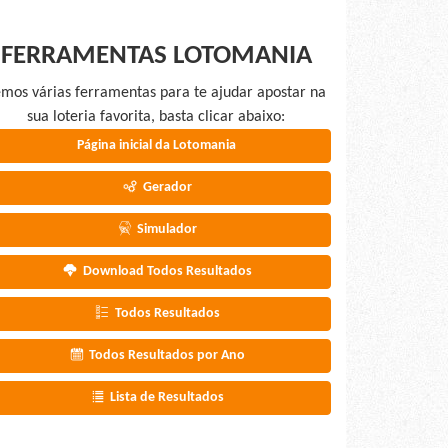
FERRAMENTAS LOTOMANIA
mos várias ferramentas para te ajudar apostar na
sua loteria favorita, basta clicar abaixo:
Página inicial da Lotomania
Gerador
Simulador
Download Todos Resultados
Todos Resultados
Todos Resultados por Ano
Lista de Resultados