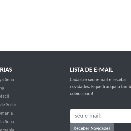
RIAS
LISTA DE E-MAIL
a Sena
Cadastre seu e-mail e receba
novidades. Fique tranquilo ta
na
odeio spam!
facil
 de Sorte
omania
SEU E-MAIL:
la Sena
Receber Novidades
emania