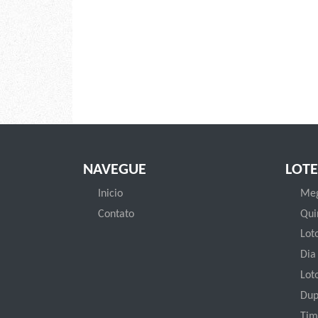
NAVEGUE
LOTE
Inicio
Meg
Contato
Qui
Loto
Dia
Lot
Dup
Tim