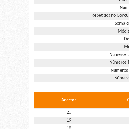
Núme
Repetidos no Concur
Soma d
Média
De
Mú
Números d
Números T
Números 
Números
Acertos
20
19
18