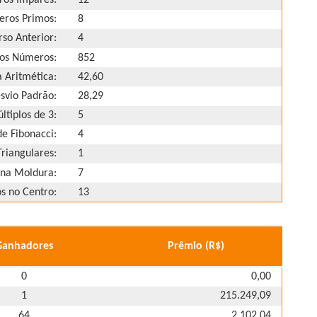
ros Primos:
8
so Anterior:
4
os Números:
852
 Aritmética:
42,60
svio Padrão:
28,29
ltiplos de 3:
5
e Fibonacci:
4
riangulares:
1
na Moldura:
7
 no Centro:
13
Ganhadores
Prêmio (R$)
0
0,00
1
215.249,09
64
2.102,04