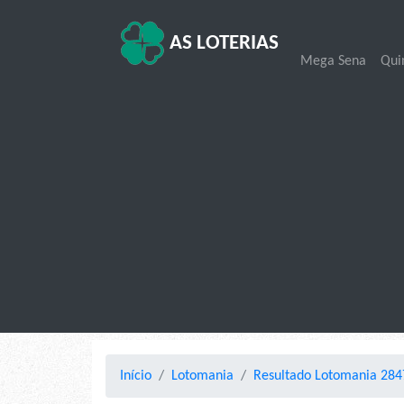
AS LOTERIAS
Mega Sena
Qui
Início
Lotomania
Resultado Lotomania 284