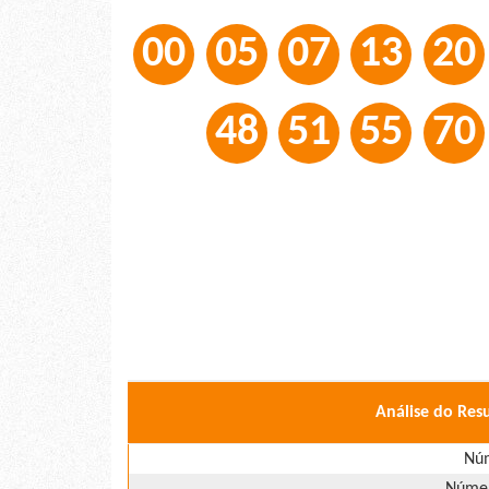
00
05
07
13
20
48
51
55
70
Análise do Res
Núm
Númer