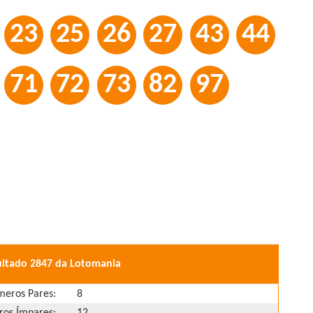
23
25
26
27
43
44
71
72
73
82
97
ultado 2847 da Lotomania
eros Pares:
8
os Ímpares:
12