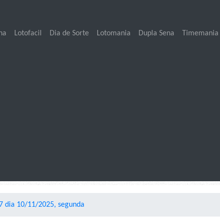
na
Lotofacil
Dia de Sorte
Lotomania
Dupla Sena
Timemania
7 dia 10/11/2025, segunda