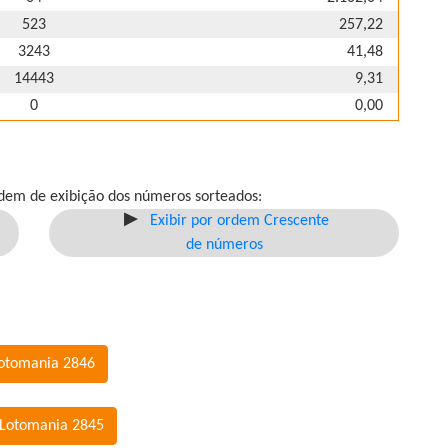
523
257,22
3243
41,48
14443
9,31
0
0,00
dem de exibição dos números sorteados:
Exibir por ordem Crescente
de números
Lotomania 2846
 Lotomania 2845