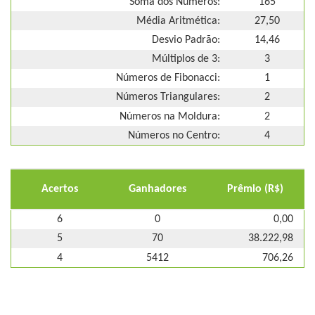
Soma dos Números:
165
Média Aritmética:
27,50
Desvio Padrão:
14,46
Múltiplos de 3:
3
Números de Fibonacci:
1
Números Triangulares:
2
Números na Moldura:
2
Números no Centro:
4
Acertos
Ganhadores
Prêmio (R$)
6
0
0,00
5
70
38.222,98
4
5412
706,26