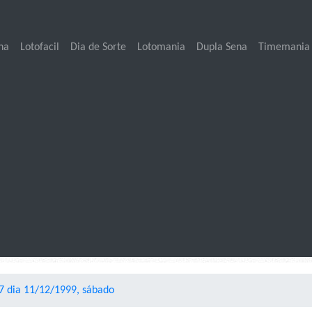
na
Lotofacil
Dia de Sorte
Lotomania
Dupla Sena
Timemania
7 dia 11/12/1999, sábado