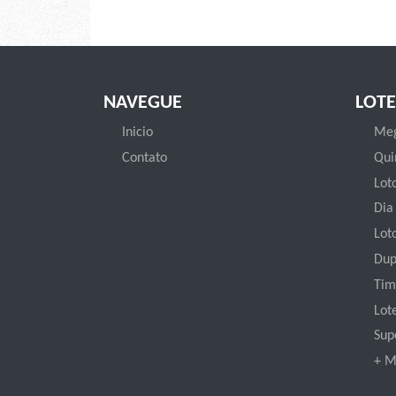
NAVEGUE
LOTE
Inicio
Meg
Contato
Qui
Loto
Dia
Lot
Dup
Tim
Lot
Sup
+ M