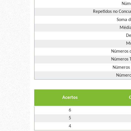
Núme
Repetidos no Concur
Soma d
Média
De
Mú
Números d
Números T
Números 
Números
Acertos
6
5
4