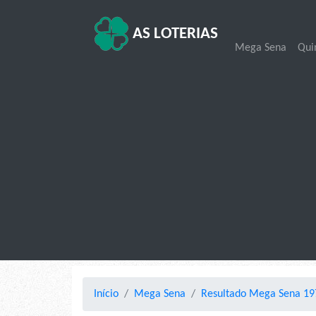
AS LOTERIAS
Mega Sena
Qui
Início
Mega Sena
Resultado Mega Sena 19