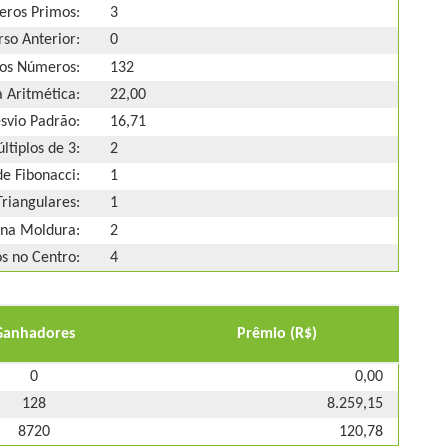
ros Primos:
3
so Anterior:
0
os Números:
132
 Aritmética:
22,00
svio Padrão:
16,71
ltiplos de 3:
2
e Fibonacci:
1
riangulares:
1
na Moldura:
2
 no Centro:
4
Ganhadores
Prêmio (R$)
0
0,00
128
8.259,15
8720
120,78