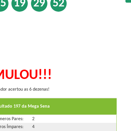
15
19
29
52
ULOU!!!
or acertou as 6 dezenas!
sultado 197 da Mega Sena
eros Pares:
2
os Ímpares:
4