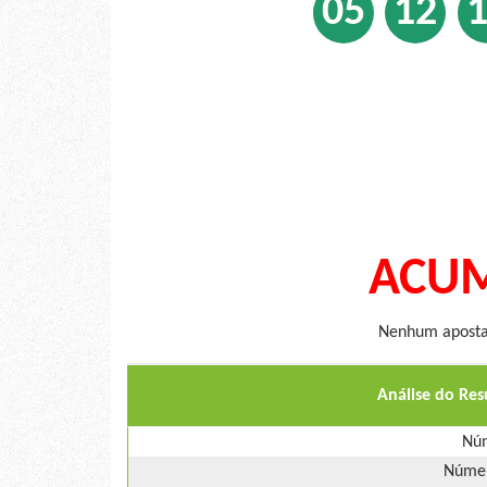
05
12
ACUM
Nenhum apostad
Análise do Re
Núm
Númer