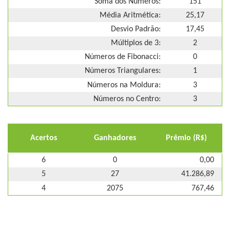
Soma dos Números:
151
Média Aritmética:
25,17
Desvio Padrão:
17,45
Múltiplos de 3:
2
Números de Fibonacci:
0
Números Triangulares:
1
Números na Moldura:
3
Números no Centro:
3
Acertos
Ganhadores
Prêmio (R$)
6
0
0,00
5
27
41.286,89
4
2075
767,46