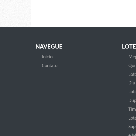
NAVEGUE
LOTE
Inicio
Meg
Contato
Qui
Loto
Dia
Lot
Dup
Tim
Lot
Sup
+ M