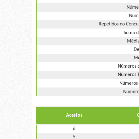
Númer
Núme
Repetidos no Concur
Soma d
Média
De
Mú
Números d
Números T
Números 
Números
Acertos
6
5