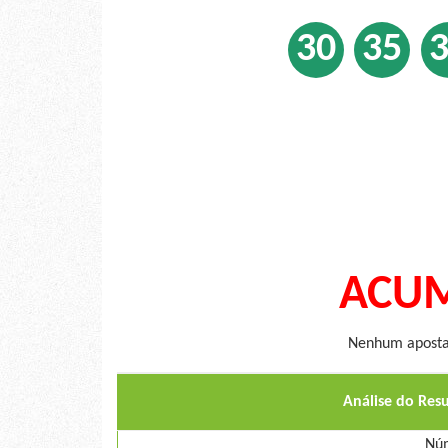
30
35
ACUM
Nenhum apostad
Análise do Res
Núm