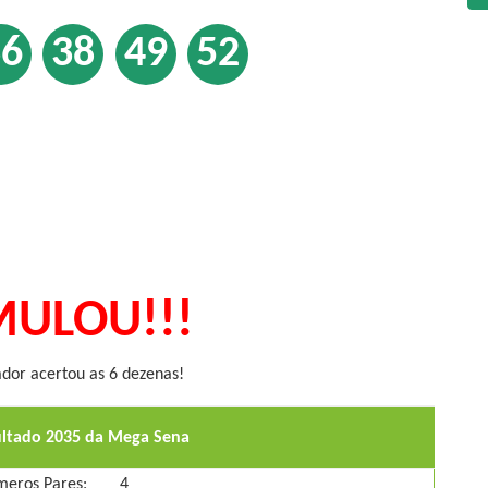
36
38
49
52
ULOU!!!
or acertou as 6 dezenas!
ultado 2035 da Mega Sena
eros Pares:
4