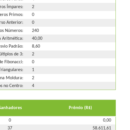
os Ímpares:
2
ros Primos:
0
so Anterior:
0
os Números:
240
 Aritmética:
40,00
svio Padrão:
8,60
ltiplos de 3:
2
e Fibonacci:
0
riangulares:
1
na Moldura:
2
 no Centro:
4
Ganhadores
Prêmio (R$)
0
0,00
37
58.611,61