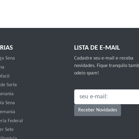
RIAS
LISTA DE E-MAIL
a Sena
Cadastre seu e-mail e receba
novidades. Fique tranquilo ta
na
odeio spam!
facil
 de Sorte
omania
SEU E-MAIL:
la Sena
Receber Novidades
emania
eria Federal
er Sete
ilionária