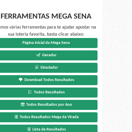
FERRAMENTAS MEGA SENA
mos várias ferramentas para te ajudar apostar na
sua loteria favorita, basta clicar abaixo:
Página inicial da Mega Sena
Gerador
Simulador
Download Todos Resultados
Todos Resultados
Todos Resultados por Ano
Todos Resultados Mega da Virada
Lista de Resultados