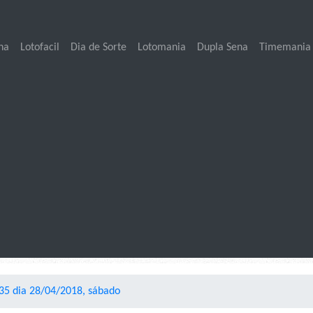
na
Lotofacil
Dia de Sorte
Lotomania
Dupla Sena
Timemania
35 dia 28/04/2018, sábado