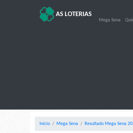
AS LOTERIAS
Mega Sena
Qui
Início
Mega Sena
Resultado Mega Sena 20