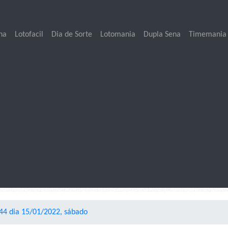
na
Lotofacil
Dia de Sorte
Lotomania
Dupla Sena
Timemania
44 dia 15/01/2022, sábado