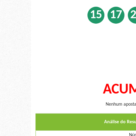
15
17
ACUM
Nenhum apostad
Análise do Res
Núm