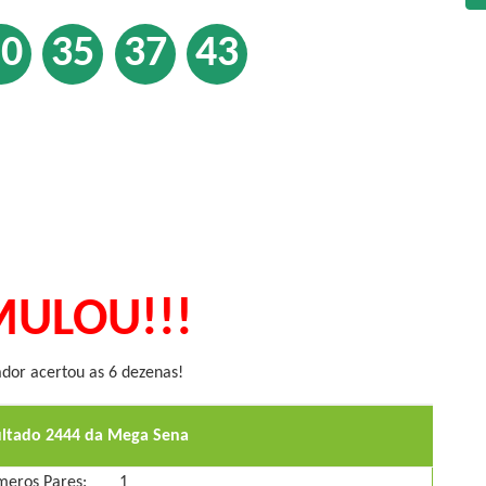
20
35
37
43
ULOU!!!
or acertou as 6 dezenas!
ultado 2444 da Mega Sena
eros Pares:
1