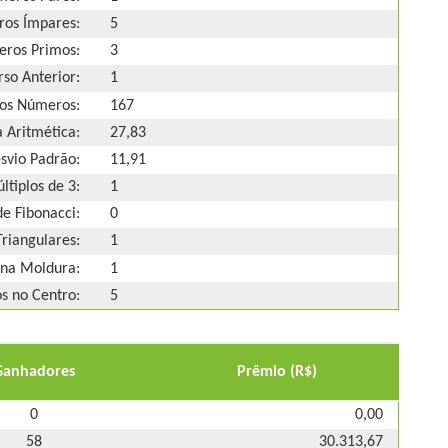
os Ímpares:
5
ros Primos:
3
so Anterior:
1
os Números:
167
 Aritmética:
27,83
svio Padrão:
11,91
ltiplos de 3:
1
e Fibonacci:
0
riangulares:
1
na Moldura:
1
 no Centro:
5
Ganhadores
Prêmio (R$)
0
0,00
58
30.313,67