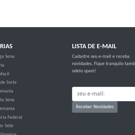
RIAS
LISTA DE E-MAIL
a Sena
Cadastre seu e-mail e receba
novidades. Fique tranquilo ta
na
odeio spam!
facil
 de Sorte
omania
SEU E-MAIL:
la Sena
Receber Novidades
emania
eria Federal
er Sete
ilionária