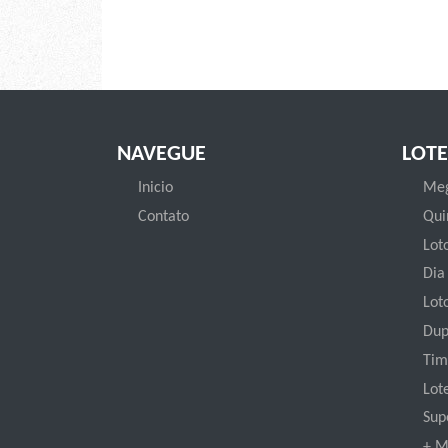
NAVEGUE
LOTE
Inicio
Meg
Contato
Qui
Loto
Dia
Lot
Dup
Tim
Lot
Sup
+ M