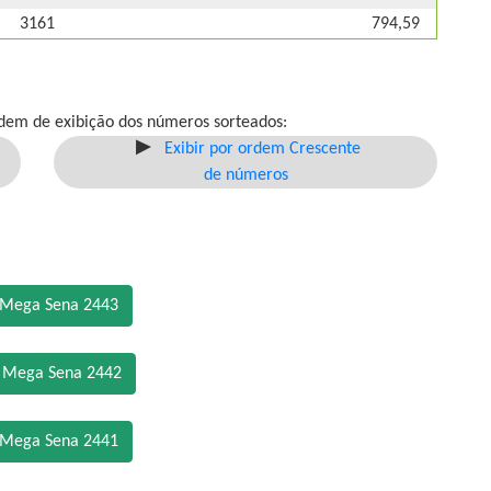
3161
794,59
dem de exibição dos números sorteados:
Exibir por ordem Crescente
de números
 Mega Sena 2443
o Mega Sena 2442
 Mega Sena 2441