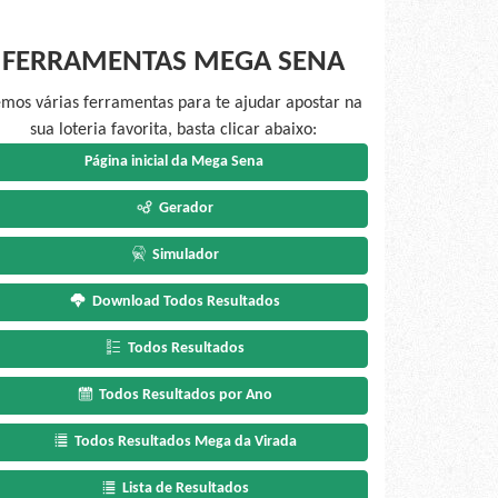
FERRAMENTAS MEGA SENA
mos várias ferramentas para te ajudar apostar na
sua loteria favorita, basta clicar abaixo:
Página inicial da Mega Sena
Gerador
Simulador
Download Todos Resultados
Todos Resultados
Todos Resultados por Ano
Todos Resultados Mega da Virada
Lista de Resultados