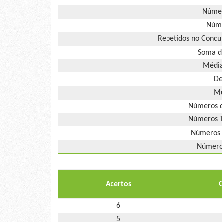
Númer
Núme
Repetidos no Concur
Soma d
Média
De
Mú
Números d
Números T
Números 
Números
Acertos
6
5