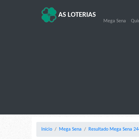
AS LOTERIAS
Mega Sena
Qui
Início
Mega Sena
Resultado Mega Sena 24